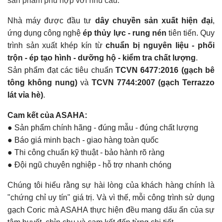
sản phẩm phù hợp với nhu cầu.
Nhà máy được đầu tư
dây chuyền sản xuất hiện đại
,
ứng dụng công nghệ
ép thủy lực - rung nén
tiên tiến. Quy
trình sản xuất khép kín từ
chuẩn bị nguyên liệu - phối
trộn - ép tạo hình - dưỡng hộ - kiểm tra chất lượng
.
Sản phẩm đạt các tiêu chuẩn
TCVN 6477:2016 (gạch bê
tông không nung)
và
TCVN 7744:2007 (gạch Terrazzo
lát vỉa hè)
.
Cam kết của ASAHA:
● Sản phẩm chính hãng - đúng mẫu - đúng chất lượng
● Báo giá minh bạch - giao hàng toàn quốc
● Thi công chuẩn kỹ thuật - bảo hành rõ ràng
● Đội ngũ chuyên nghiệp - hỗ trợ nhanh chóng
Chúng tôi hiểu rằng sự hài lòng của khách hàng chính là
"chứng chỉ uy tín" giá trị. Và vì thế, mỗi công trình sử dụng
gạch Coric mà ASAHA thực hiện đều mang dấu ấn của sự