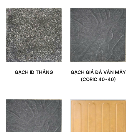
GẠCH ID THẲNG
GẠCH GIẢ ĐÁ VÂN MÂY
(CORIC 40*40)