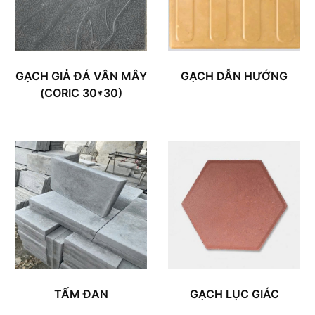
GẠCH GIẢ ĐÁ VÂN MÂY
GẠCH DẪN HƯỚNG
(CORIC 30*30)
TẤM ĐAN
GẠCH LỤC GIÁC