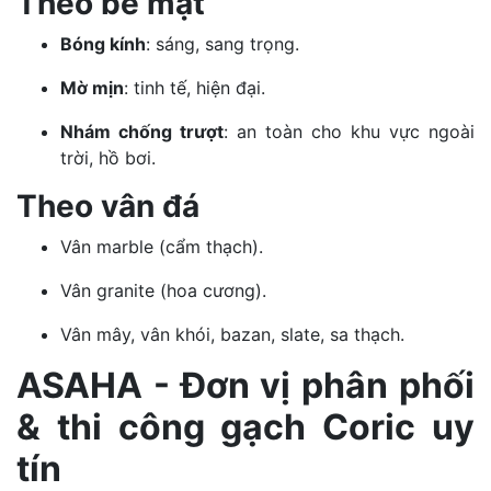
Theo bề mặt
Bóng kính
: sáng, sang trọng.
Mờ mịn
: tinh tế, hiện đại.
Nhám chống trượt
: an toàn cho khu vực ngoài
trời, hồ bơi.
Theo vân đá
Vân marble (cẩm thạch).
Vân granite (hoa cương).
Vân mây, vân khói, bazan, slate, sa thạch.
ASAHA - Đơn vị phân phối
& thi công gạch Coric uy
tín