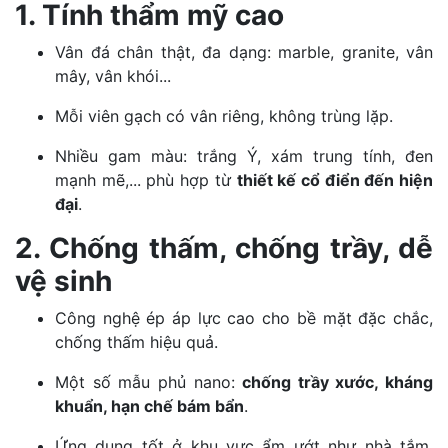
1. Tính thẩm mỹ cao
Vân đá chân thật, đa dạng: marble, granite, vân
mây, vân khói...
Mỗi viên gạch có vân riêng, không trùng lặp.
Nhiều gam màu: trắng Ý, xám trung tính, đen
mạnh mẽ,... phù hợp từ
thiết kế cổ điển đến hiện
đại
.
2. Chống thấm, chống trầy, dễ
vệ sinh
Công nghệ ép áp lực cao cho bề mặt đặc chắc,
chống thấm hiệu quả.
Một số mẫu phủ nano:
chống trầy xước, kháng
khuẩn, hạn chế bám bẩn
.
Ứng dụng tốt ở khu vực ẩm ướt như nhà tắm,