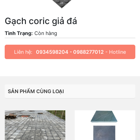
Gạch coric giả đá
Tình Trạng:
Còn hàng
Liên hệ:
0934598204 - 0988277012
- Hotline
SẢN PHẨM CÙNG LOẠI