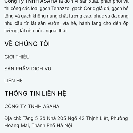
Công Ty TNHH ASAHA
là đơn vị sản xuất, phân phối và
thi công các loại gạch Terrazzo, gạch Coric giả đá, gạch bê
tông và gạch không nung chất lượng cao, phục vụ đa dạng
nhu cầu từ lát sân vườn, vỉa hè, hành lang cho đến ốp
tường, lát nền nội - ngoại thất
VỀ CHÚNG TÔI
GIỚI THIỆU
SẢN PHẨM DỊCH VỤ
LIÊN HỆ
THÔNG TIN LIÊN HỆ
CÔNG TY TNHH ASAHA
Địa chỉ: Tầng 5 Số Nhà 205 Ngõ 42 Thịnh Liệt, Phường
Hoàng Mai, Thành Phố Hà Nội