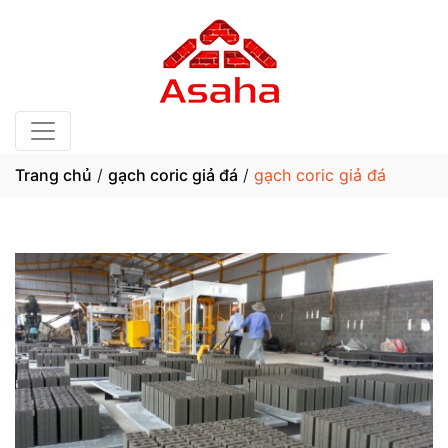
Trang chủ
/
gạch coric giả đá
/
gạch coric giả đá