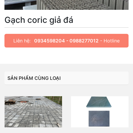
Gạch coric giả đá
Liên hệ:
0934598204 - 0988277012
- Hotline
SẢN PHẨM CÙNG LOẠI