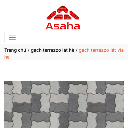
Trang chủ
/
gạch terrazzo lát hè
/
gạch terrazzo lát vỉa
hè