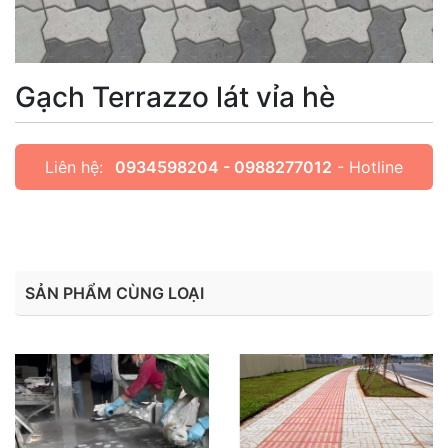
Gạch Terrazzo lát vỉa hè
Liên hệ:
0934598204 - 0988277012
- Hotline
SẢN PHẨM CÙNG LOẠI