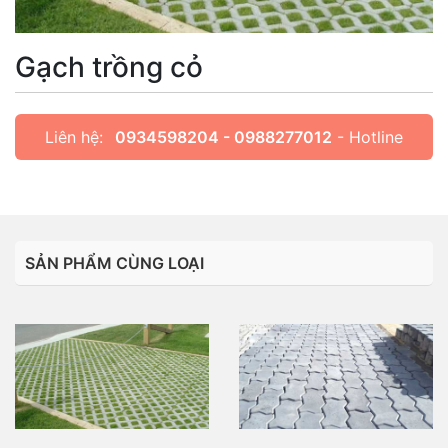
Gạch trồng cỏ
Liên hệ:
0934598204 - 0988277012
- Hotline
SẢN PHẨM CÙNG LOẠI