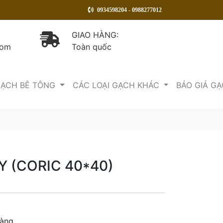
0934598204 - 0988277012
GIAO HÀNG:
com
Toàn quốc
ẠCH BÊ TÔNG
CÁC LOẠI GẠCH KHÁC
BÁO GIÁ G
Y (CORIC 40*40)
hàng