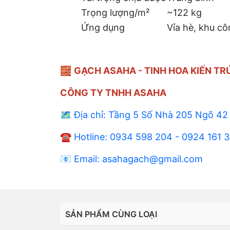
Trọng lượng/m²
~122 kg
Ứng dụng
Vỉa hè, khu c
🧱
GẠCH ASAHA - TINH HOA KIẾN TR
CÔNG TY TNHH ASAHA
🗺️
Địa chỉ: Tầng 5 Số Nhà 205 Ngõ 42
☎️ Hotline: 0934 598 204 - 0924 161 
📧 Email: asahagach@gmail.com
SẢN PHẨM CÙNG LOẠI