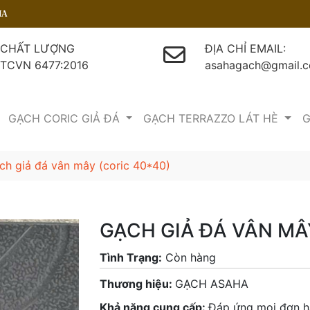
CHẤT LƯỢNG
ĐỊA CHỈ EMAIL:
TCVN 6477:2016
asahagach@gmail.
GẠCH CORIC GIẢ ĐÁ
GẠCH TERRAZZO LÁT HÈ
G
ch giả đá vân mây (coric 40*40)
GẠCH GIẢ ĐÁ VÂN MÂ
Tình Trạng:
Còn hàng
Thương hiệu:
GẠCH ASAHA
Khả năng cung cấp:
Đáp ứng mọi đơn 