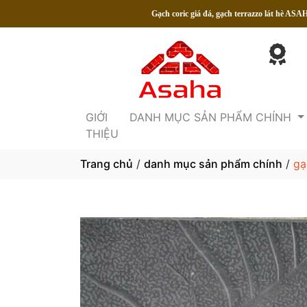
Gạch coric giá đá, gạch terrazzo lát hè ASAHA
GIỚI
DANH MỤC SẢN PHẨM CHÍNH
THIỆU
Trang chủ
/
danh mục sản phẩm chính
/
gạ