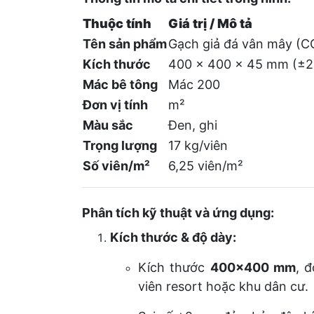
Thuộc tính
Giá trị / Mô tả
Tên sản phẩm
Gạch giả đá vân mây (
Kích thước
400 × 400 × 45 mm (±
Mác bê tông
Mác 200
Đơn vị tính
m²
Màu sắc
Đen, ghi
Trọng lượng
17 kg/viên
Số viên/m²
6,25 viên/m²
Phân tích kỹ thuật và ứng dụng:
Kích thước & độ dày:
Kích thước
400×400 mm
, 
viên resort hoặc khu dân cư.