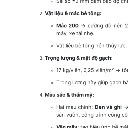
Sai số ±2 mm đảm bảo độ chín
Vật liệu & mác bê tông:
Mác 200
→ cường độ nén 20
máy, xe tải nhẹ.
Vật liệu bê tông nén thủy lực
Trọng lượng & mật độ gạch:
17 kg/viên, 6,25 viên/m² → t
Trọng lượng này giúp gạch bám
Màu sắc & thẩm mỹ:
Hai màu chính:
Đen và ghi
→ 
sân vườn, công trình công cộ
Vân mây
: tạo hiệu ứng bề mặ