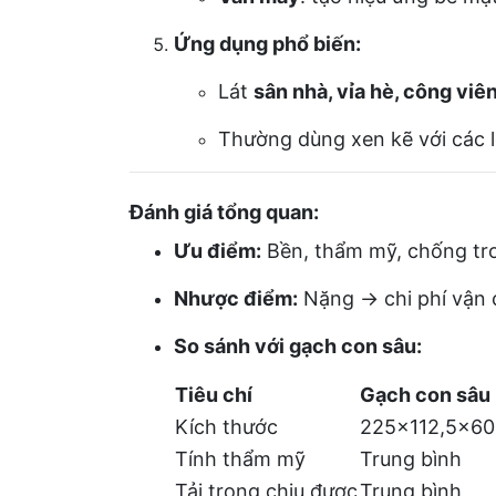
Ứng dụng phổ biến:
Lát
sân nhà, vỉa hè, công viên
Thường dùng xen kẽ với các l
Đánh giá tổng quan:
Ưu điểm:
Bền, thẩm mỹ, chống trơ
Nhược điểm:
Nặng → chi phí vận 
So sánh với gạch con sâu:
Tiêu chí
Gạch con sâu
Kích thước
225×112,5×6
Tính thẩm mỹ
Trung bình
Tải trọng chịu được
Trung bình