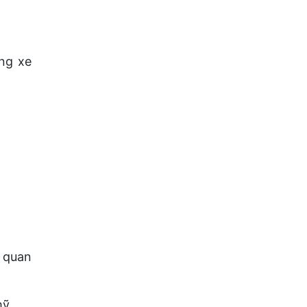
ng xe
 quan
mỹ.