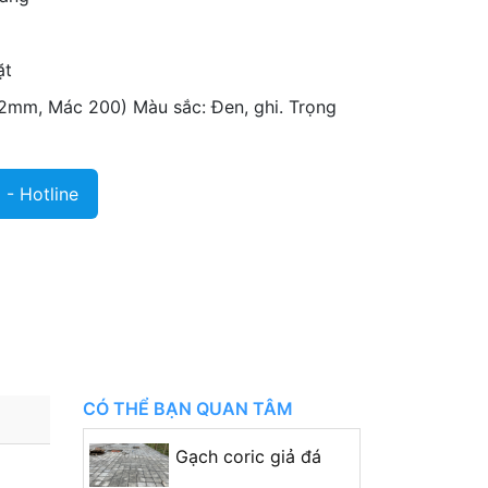
ặt
m, Mác 200) Màu sắc: Đen, ghi. Trọng
2
- Hotline
CÓ THỂ BẠN QUAN TÂM
Gạch coric giả đá