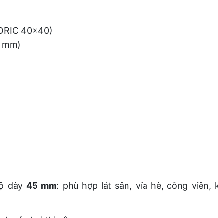
CORIC 40×40)
2 mm)
độ dày
45 mm
: phù hợp lát sân, vỉa hè, công viên,