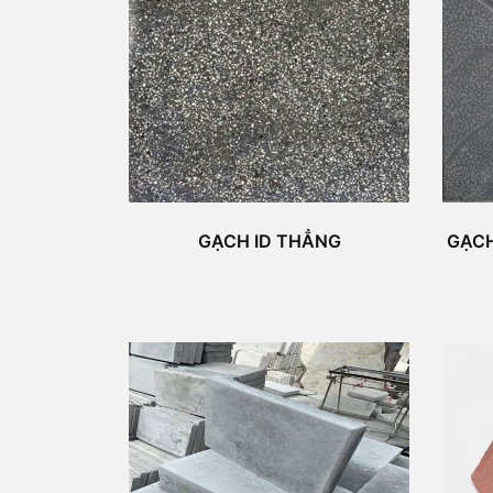
GẠCH ID THẲNG
GẠCH