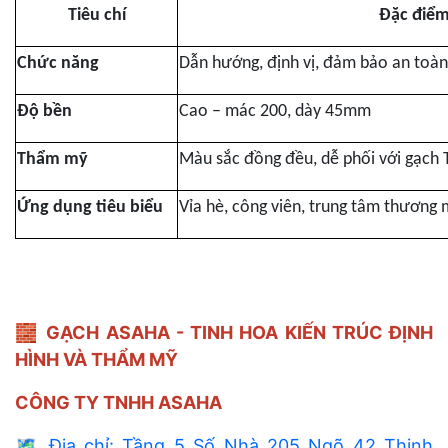
Tiêu chí
Đặc điể
Chức năng
Dẫn hướng, định vị, đảm bảo an toàn
Độ bền
Cao – mác 200, dày 45mm
Thẩm mỹ
Màu sắc đồng đều, dễ phối với gạch 
Ứng dụng tiêu biểu
Vỉa hè, công viên, trung tâm thương 
🧱
GẠCH ASAHA - TINH HOA KIẾN TRÚC ĐỊNH
HÌNH VÀ THẨM MỸ
CÔNG TY TNHH ASAHA
🗺️
Địa chỉ: Tầng 5 Số Nhà 205 Ngõ 42 Thịnh