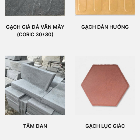
GẠCH GIẢ ĐÁ VÂN MÂY
GẠCH DẪN HƯỚNG
(CORIC 30*30)
TẤM ĐAN
GẠCH LỤC GIÁC