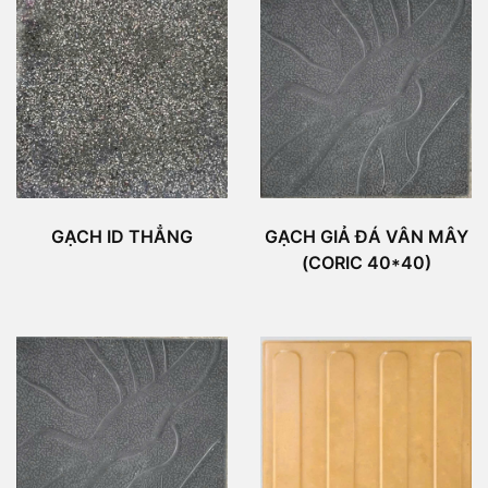
GẠCH ID THẲNG
GẠCH GIẢ ĐÁ VÂN MÂY
(CORIC 40*40)